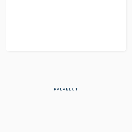
PALVELUT
Meiltä saat seuraavat
rakennustyöt: