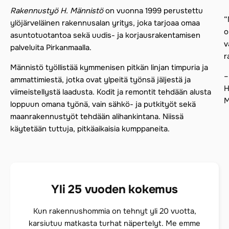
Rakennustyö H. Männistö
on vuonna 1999 perustettu
“
ylöjärveläinen rakennusalan yritys, joka tarjoaa omaa
o
asuntotuotantoa sekä uudis- ja korjausrakentamisen
v
palveluita Pirkanmaalla.
r
Männistö työllistää kymmenisen pitkän linjan timpuria ja
–
ammattimiestä, jotka ovat ylpeitä työnsä jäljestä ja
H
viimeistellystä laadusta. Kodit ja remontit tehdään alusta
M
loppuun omana työnä, vain sähkö- ja putkityöt sekä
maanrakennustyöt tehdään alihankintana. Niissä
käytetään tuttuja, pitkäaikaisia kumppaneita.
Yli 25 vuoden kokemus
Kun rakennushommia on tehnyt yli 20 vuotta,
karsiutuu matkasta turhat näpertelyt. Me emme